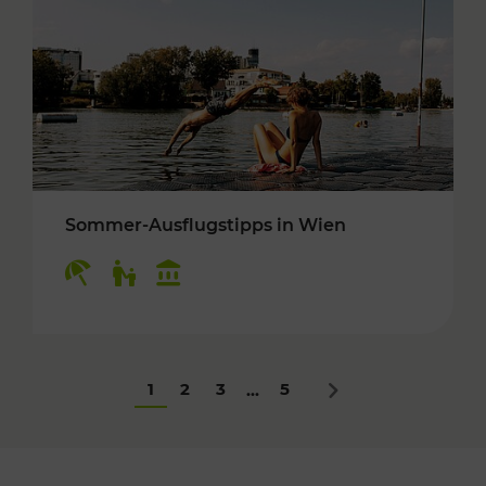
Sommer-Ausflugstipps in Wien
Kategorien: Erholung, Für Kinder, Kulturangeb
1
2
3
5
...
Nächstes