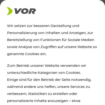
AKTUELLES
Wir setzen zur besseren Darstellung und
Personalisierung von Inhalten und Anzeigen, zur
Ausflugstipps
Bereitstellung von Funktionen für Soziale Medien
sowie Analyse von Zugriffen auf unsere Website so
Wien, Niederösterreich und das Burgenland
genannte Cookies ein.
entdecken: Egal ob Familienabenteuer,
Zum Betrieb unserer Website verwenden wir
Wanderungen, Kultur und Gastronomie,
unterschiedliche Kategorien von Cookies.
Radtouren oder purer Naturgenuss – viele
Einige sind für den Betrieb der Seite notwendig,
Attraktionen sind mit den Ticket- und Fahrplan-
während andere uns helfen, unsere Services zu
Angeboten des VOR gut und schnell erreichbar.
verbessern, Statistiken zu erstellen oder
personalisierte Inhalte anzuzeigen – etwa
ROUTE PLANEN