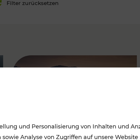
Filter zurücksetzen
FAMOUS
ellung und Personalisierung von Inhalten und Anz
n sowie Analyse von Zugriffen auf unsere Website
Frühling entdecken: Mit den