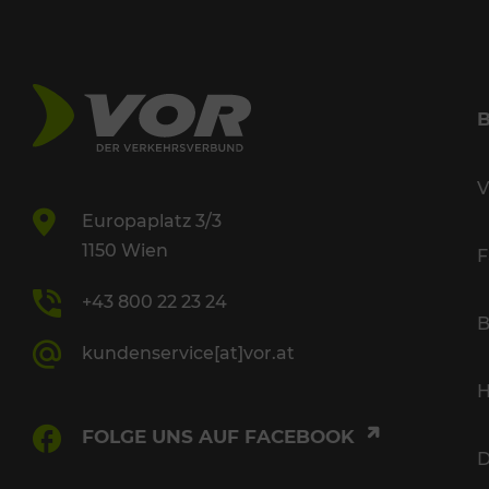
V
Europaplatz 3/3
1150 Wien
F
+43 800 22 23 24
B
kundenservice[at]vor.at
H
FOLGE UNS AUF FACEBOOK
D