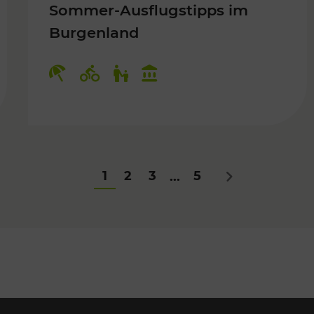
Sommer-Ausflugstipps im
Burgenland
Für Kinder
Kategorien: Erholung, Radwege, Fü
1
2
3
5
...
Nächstes