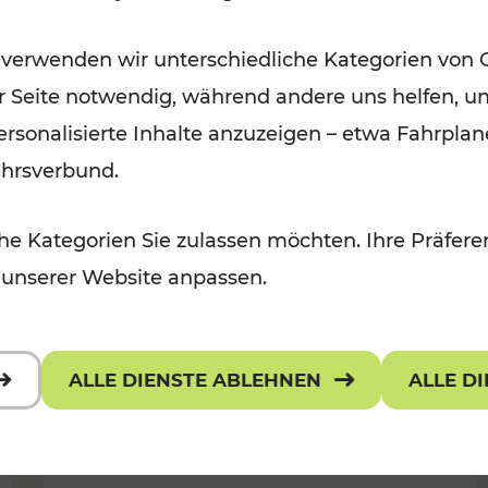
Öffis im VOR zu den schönsten
 verwenden wir unterschiedliche Kategorien von 
r, Kulturangebot
Ausflugszielen
er Seite notwendig, während andere uns helfen, un
Kategorien: Erholung
 personalisierte Inhalte anzuzeigen – etwa Fahrp
ehrsverbund.
e Kategorien Sie zulassen möchten. Ihre Präferen
 unserer Website anpassen.
ALLE DIENSTE ABLEHNEN
ALLE D