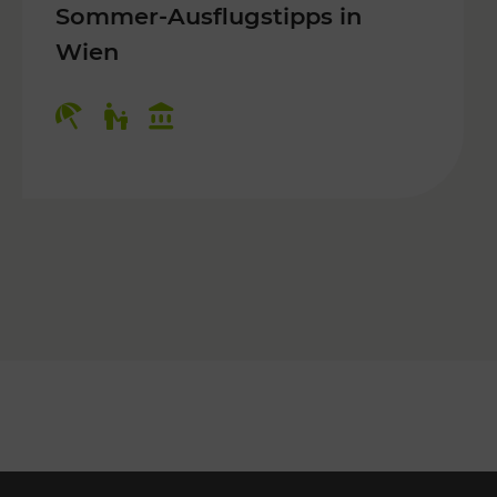
Sommer-Ausflugstipps in
Wien
r Kinder, Kulturangebot
Kategorien: Erholung, Für Kinder, K