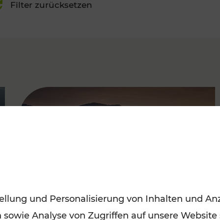
Filter zurücksetzen
FAMOUS
ellung und Personalisierung von Inhalten und Anz
n sowie Analyse von Zugriffen auf unsere Website
Frühling entdecken: Mit den