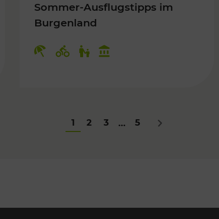
Sommer-Ausflugstipps im
Burgenland
Für Kinder
Kategorien: Erholung, Radwege, Fü
1
2
3
5
...
Nächstes