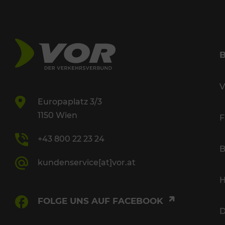
V
Europaplatz 3/3
1150 Wien
F
+43 800 22 23 24
B
kundenservice[at]vor.at
H
FOLGE UNS AUF FACEBOOK
D