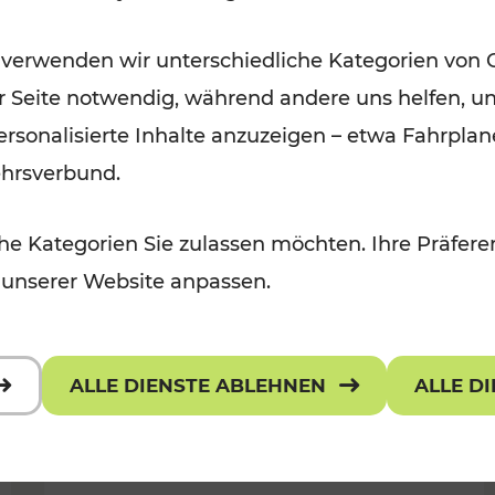
Öffis im VOR zu den schönsten
 verwenden wir unterschiedliche Kategorien von 
r, Kulturangebot
Ausflugszielen
er Seite notwendig, während andere uns helfen, un
Kategorien: Erholung
 personalisierte Inhalte anzuzeigen – etwa Fahrp
ehrsverbund.
e Kategorien Sie zulassen möchten. Ihre Präferen
 unserer Website anpassen.
ALLE DIENSTE ABLEHNEN
ALLE D