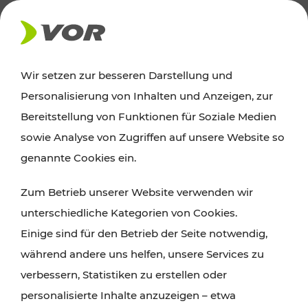
AKTUELLES
Wir setzen zur besseren Darstellung und
Personalisierung von Inhalten und Anzeigen, zur
Ausflugstipps
Bereitstellung von Funktionen für Soziale Medien
sowie Analyse von Zugriffen auf unsere Website so
Wien, Niederösterreich und das Burgenland
genannte Cookies ein.
entdecken: Egal ob Familienabenteuer,
Zum Betrieb unserer Website verwenden wir
Wanderungen, Kultur und Gastronomie,
unterschiedliche Kategorien von Cookies.
Radtouren oder purer Naturgenuss – viele
Einige sind für den Betrieb der Seite notwendig,
Attraktionen sind mit den Ticket- und Fahrplan-
während andere uns helfen, unsere Services zu
Angeboten des VOR gut und schnell erreichbar.
verbessern, Statistiken zu erstellen oder
personalisierte Inhalte anzuzeigen – etwa
ROUTE PLANEN