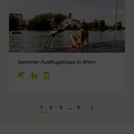
Sommer-Ausflugstipps in Wien
Kategorien: Erholung, Für Kinder, Kulturangeb
1
2
3
5
...
Nächstes