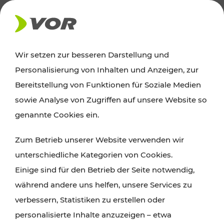
AKTUELLES
Wir setzen zur besseren Darstellung und
Personalisierung von Inhalten und Anzeigen, zur
Ausflugstipps
Bereitstellung von Funktionen für Soziale Medien
sowie Analyse von Zugriffen auf unsere Website so
Wien, Niederösterreich und das Burgenland
genannte Cookies ein.
entdecken: Egal ob Familienabenteuer,
Zum Betrieb unserer Website verwenden wir
Wanderungen, Kultur und Gastronomie,
unterschiedliche Kategorien von Cookies.
Radtouren oder purer Naturgenuss – viele
Einige sind für den Betrieb der Seite notwendig,
Attraktionen sind mit den Ticket- und Fahrplan-
während andere uns helfen, unsere Services zu
Angeboten des VOR gut und schnell erreichbar.
verbessern, Statistiken zu erstellen oder
personalisierte Inhalte anzuzeigen – etwa
ROUTE PLANEN