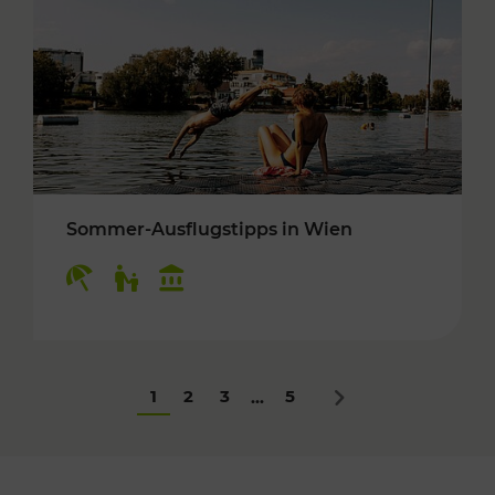
Sommer-Ausflugstipps in Wien
Kategorien: Erholung, Für Kinder, Kulturangeb
1
2
3
5
...
Nächstes