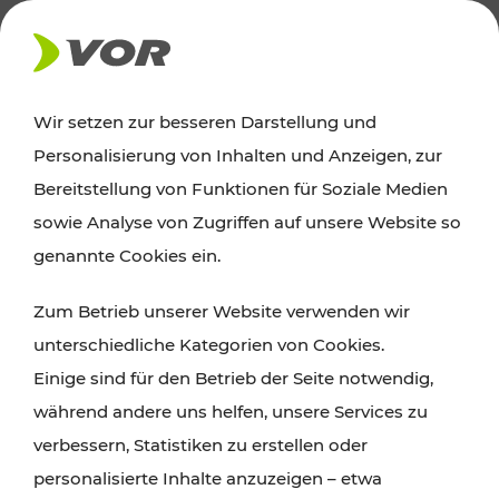
AKTUELLES
Wir setzen zur besseren Darstellung und
Personalisierung von Inhalten und Anzeigen, zur
Ausflugstipps
Bereitstellung von Funktionen für Soziale Medien
sowie Analyse von Zugriffen auf unsere Website so
Wien, Niederösterreich und das Burgenland
genannte Cookies ein.
entdecken: Egal ob Familienabenteuer,
Zum Betrieb unserer Website verwenden wir
Wanderungen, Kultur und Gastronomie,
unterschiedliche Kategorien von Cookies.
Radtouren oder purer Naturgenuss – viele
Einige sind für den Betrieb der Seite notwendig,
Attraktionen sind mit den Ticket- und Fahrplan-
während andere uns helfen, unsere Services zu
Angeboten des VOR gut und schnell erreichbar.
verbessern, Statistiken zu erstellen oder
personalisierte Inhalte anzuzeigen – etwa
ROUTE PLANEN