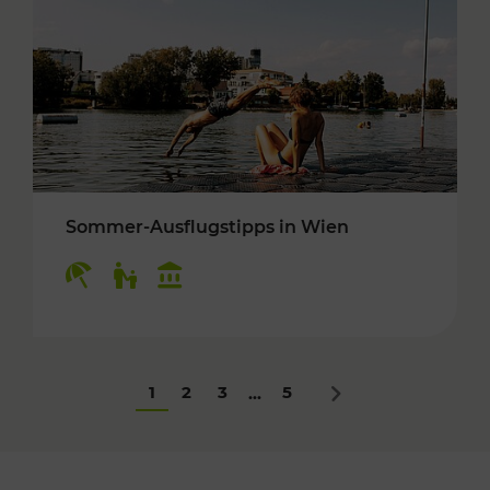
Sommer-Ausflugstipps in Wien
Kategorien: Erholung, Für Kinder, Kulturangeb
1
2
3
5
...
Nächstes