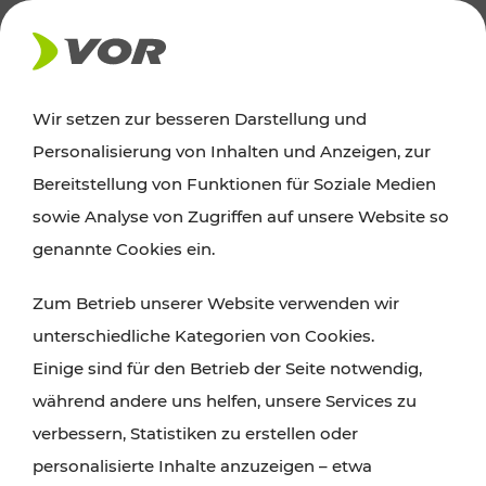
AKTUELLES
Wir setzen zur besseren Darstellung und
Personalisierung von Inhalten und Anzeigen, zur
Ausflugstipps
Bereitstellung von Funktionen für Soziale Medien
sowie Analyse von Zugriffen auf unsere Website so
Wien, Niederösterreich und das Burgenland
genannte Cookies ein.
entdecken: Egal ob Familienabenteuer,
Zum Betrieb unserer Website verwenden wir
Wanderungen, Kultur und Gastronomie,
unterschiedliche Kategorien von Cookies.
Radtouren oder purer Naturgenuss – viele
Einige sind für den Betrieb der Seite notwendig,
Attraktionen sind mit den Ticket- und Fahrplan-
während andere uns helfen, unsere Services zu
Angeboten des VOR gut und schnell erreichbar.
verbessern, Statistiken zu erstellen oder
personalisierte Inhalte anzuzeigen – etwa
ROUTE PLANEN