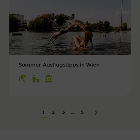
Sommer-Ausflugstipps in Wien
Kategorien: Erholung, Für Kinder, Kulturangeb
1
2
3
5
...
Nächstes