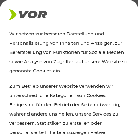
AKTUELLES
Wir setzen zur besseren Darstellung und
Personalisierung von Inhalten und Anzeigen, zur
Ausflugstipps
Bereitstellung von Funktionen für Soziale Medien
sowie Analyse von Zugriffen auf unsere Website so
Wien, Niederösterreich und das Burgenland
genannte Cookies ein.
entdecken: Egal ob Familienabenteuer,
Zum Betrieb unserer Website verwenden wir
Wanderungen, Kultur und Gastronomie,
unterschiedliche Kategorien von Cookies.
Radtouren oder purer Naturgenuss – viele
Einige sind für den Betrieb der Seite notwendig,
Attraktionen sind mit den Ticket- und Fahrplan-
während andere uns helfen, unsere Services zu
Angeboten des VOR gut und schnell erreichbar.
verbessern, Statistiken zu erstellen oder
personalisierte Inhalte anzuzeigen – etwa
ROUTE PLANEN