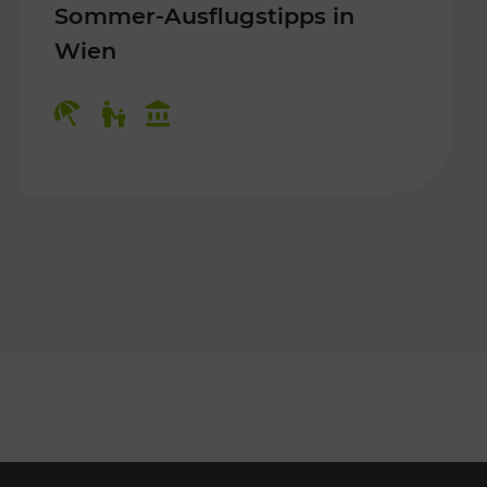
Sommer-Ausflugstipps in
Wien
r Kinder, Kulturangebot
Kategorien: Erholung, Für Kinder, K