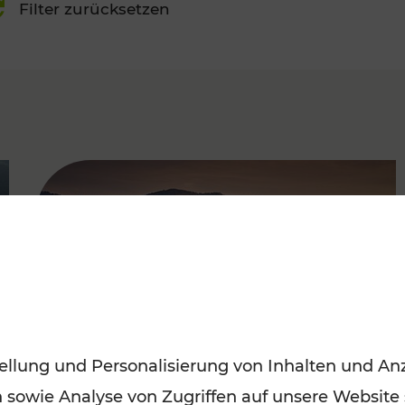
Filter zurücksetzen
FAMOUS
ellung und Personalisierung von Inhalten und Anz
n sowie Analyse von Zugriffen auf unsere Website
Frühling entdecken: Mit den