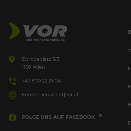
V
Europaplatz 3/3
1150 Wien
F
+43 800 22 23 24
B
kundenservice[at]vor.at
H
FOLGE UNS AUF FACEBOOK
D