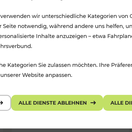
Öffis im VOR zu den schönsten
 verwenden wir unterschiedliche Kategorien von 
r, Kulturangebot
Ausflugszielen
er Seite notwendig, während andere uns helfen, un
Kategorien: Erholung
 personalisierte Inhalte anzuzeigen – etwa Fahrp
ehrsverbund.
e Kategorien Sie zulassen möchten. Ihre Präferen
 unserer Website anpassen.
ALLE DIENSTE ABLEHNEN
ALLE D