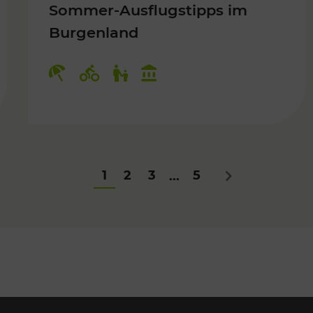
Sommer-Ausflugstipps im
Burgenland
Für Kinder
Kategorien: Erholung, Radwege, Fü
1
2
3
5
...
Nächstes