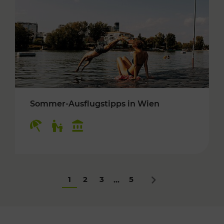
Sommer-Ausflugstipps in Wien
Kategorien: Erholung, Für Kinder, Kulturangeb
1
2
3
5
...
Nächstes