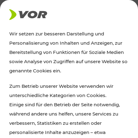
AKTUELLES
Wir setzen zur besseren Darstellung und
Personalisierung von Inhalten und Anzeigen, zur
Ausflugstipps
Bereitstellung von Funktionen für Soziale Medien
sowie Analyse von Zugriffen auf unsere Website so
Wien, Niederösterreich und das Burgenland
genannte Cookies ein.
entdecken: Egal ob Familienabenteuer,
Zum Betrieb unserer Website verwenden wir
Wanderungen, Kultur und Gastronomie,
unterschiedliche Kategorien von Cookies.
Radtouren oder purer Naturgenuss – viele
Einige sind für den Betrieb der Seite notwendig,
Attraktionen sind mit den Ticket- und Fahrplan-
während andere uns helfen, unsere Services zu
Angeboten des VOR gut und schnell erreichbar.
verbessern, Statistiken zu erstellen oder
personalisierte Inhalte anzuzeigen – etwa
ROUTE PLANEN