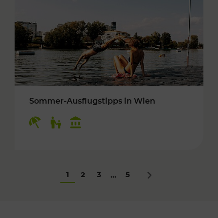
Sommer-Ausflugstipps in Wien
Kategorien: Erholung, Für Kinder, Kulturangeb
1
2
3
5
...
Nächstes