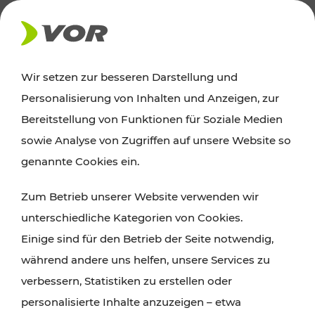
AKTUELLES
Wir setzen zur besseren Darstellung und
Personalisierung von Inhalten und Anzeigen, zur
Ausflugstipps
Bereitstellung von Funktionen für Soziale Medien
sowie Analyse von Zugriffen auf unsere Website so
Wien, Niederösterreich und das Burgenland
genannte Cookies ein.
entdecken: Egal ob Familienabenteuer,
Zum Betrieb unserer Website verwenden wir
Wanderungen, Kultur und Gastronomie,
unterschiedliche Kategorien von Cookies.
Radtouren oder purer Naturgenuss – viele
Einige sind für den Betrieb der Seite notwendig,
Attraktionen sind mit den Ticket- und Fahrplan-
während andere uns helfen, unsere Services zu
Angeboten des VOR gut und schnell erreichbar.
verbessern, Statistiken zu erstellen oder
personalisierte Inhalte anzuzeigen – etwa
ROUTE PLANEN