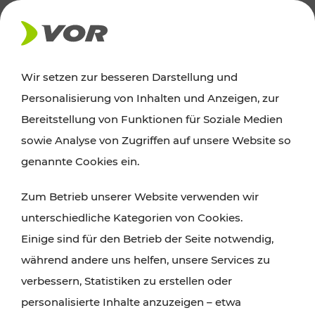
AKTUELLES
Wir setzen zur besseren Darstellung und
Personalisierung von Inhalten und Anzeigen, zur
Ausflugstipps
Bereitstellung von Funktionen für Soziale Medien
sowie Analyse von Zugriffen auf unsere Website so
Wien, Niederösterreich und das Burgenland
genannte Cookies ein.
entdecken: Egal ob Familienabenteuer,
Zum Betrieb unserer Website verwenden wir
Wanderungen, Kultur und Gastronomie,
unterschiedliche Kategorien von Cookies.
Radtouren oder purer Naturgenuss – viele
Einige sind für den Betrieb der Seite notwendig,
Attraktionen sind mit den Ticket- und Fahrplan-
während andere uns helfen, unsere Services zu
Angeboten des VOR gut und schnell erreichbar.
verbessern, Statistiken zu erstellen oder
personalisierte Inhalte anzuzeigen – etwa
ROUTE PLANEN