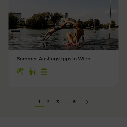
Sommer-Ausflugstipps in Wien
Kategorien: Erholung, Für Kinder, Kulturangeb
1
2
3
5
...
Nächstes