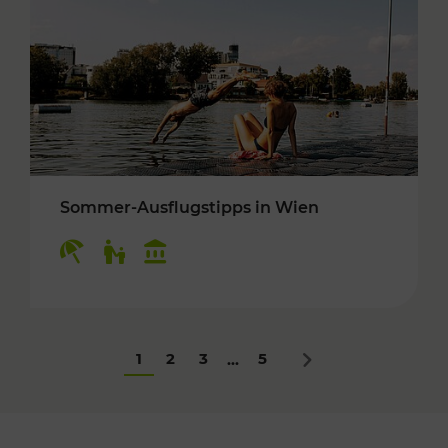
Sommer-Ausflugstipps in Wien
Kategorien: Erholung, Für Kinder, Kulturangeb
1
2
3
5
...
Nächstes