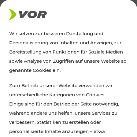
AKTUELLES
Wir setzen zur besseren Darstellung und
Personalisierung von Inhalten und Anzeigen, zur
Ausflugstipps
Bereitstellung von Funktionen für Soziale Medien
sowie Analyse von Zugriffen auf unsere Website so
Wien, Niederösterreich und das Burgenland
genannte Cookies ein.
entdecken: Egal ob Familienabenteuer,
Zum Betrieb unserer Website verwenden wir
Wanderungen, Kultur und Gastronomie,
unterschiedliche Kategorien von Cookies.
Radtouren oder purer Naturgenuss – viele
Einige sind für den Betrieb der Seite notwendig,
Attraktionen sind mit den Ticket- und Fahrplan-
während andere uns helfen, unsere Services zu
Angeboten des VOR gut und schnell erreichbar.
verbessern, Statistiken zu erstellen oder
personalisierte Inhalte anzuzeigen – etwa
ROUTE PLANEN