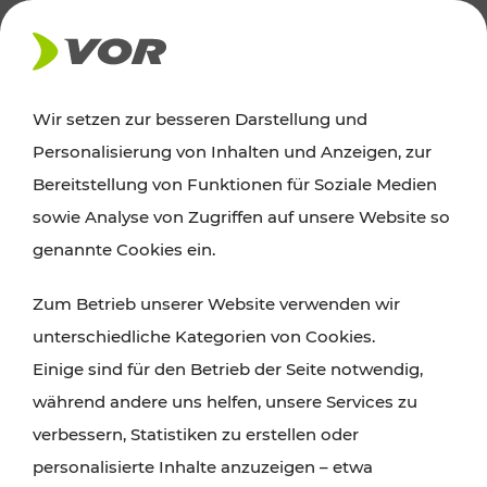
AKTUELLES
Wir setzen zur besseren Darstellung und
Personalisierung von Inhalten und Anzeigen, zur
Ausflugstipps
Bereitstellung von Funktionen für Soziale Medien
sowie Analyse von Zugriffen auf unsere Website so
Wien, Niederösterreich und das Burgenland
genannte Cookies ein.
entdecken: Egal ob Familienabenteuer,
Zum Betrieb unserer Website verwenden wir
Wanderungen, Kultur und Gastronomie,
unterschiedliche Kategorien von Cookies.
Radtouren oder purer Naturgenuss – viele
Einige sind für den Betrieb der Seite notwendig,
Attraktionen sind mit den Ticket- und Fahrplan-
während andere uns helfen, unsere Services zu
Angeboten des VOR gut und schnell erreichbar.
verbessern, Statistiken zu erstellen oder
personalisierte Inhalte anzuzeigen – etwa
ROUTE PLANEN