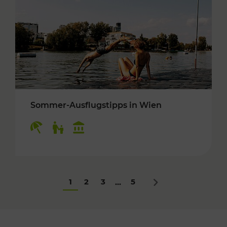
Sommer-Ausflugstipps in Wien
Kategorien: Erholung, Für Kinder, Kulturangeb
1
2
3
5
...
Nächstes