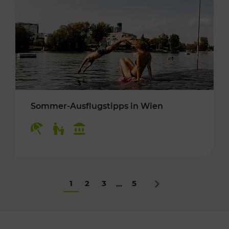
Sommer-Ausflugstipps in Wien
Kategorien: Erholung, Für Kinder, Kulturangeb
1
2
3
5
...
Nächstes