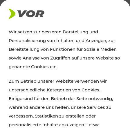
AKTUELLES
Wir setzen zur besseren Darstellung und
Personalisierung von Inhalten und Anzeigen, zur
Ausflugstipps
Bereitstellung von Funktionen für Soziale Medien
sowie Analyse von Zugriffen auf unsere Website so
Wien, Niederösterreich und das Burgenland
genannte Cookies ein.
entdecken: Egal ob Familienabenteuer,
Zum Betrieb unserer Website verwenden wir
Wanderungen, Kultur und Gastronomie,
unterschiedliche Kategorien von Cookies.
Radtouren oder purer Naturgenuss – viele
Einige sind für den Betrieb der Seite notwendig,
Attraktionen sind mit den Ticket- und Fahrplan-
während andere uns helfen, unsere Services zu
Angeboten des VOR gut und schnell erreichbar.
verbessern, Statistiken zu erstellen oder
personalisierte Inhalte anzuzeigen – etwa
ROUTE PLANEN