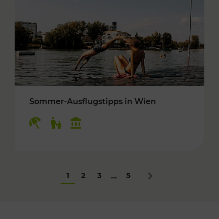
Sommer-Ausflugstipps in Wien
Kategorien: Erholung, Für Kinder, Kulturangeb
1
2
3
5
...
Nächstes