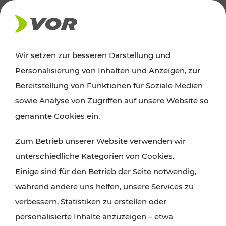
AKTUELLES
Wir setzen zur besseren Darstellung und
Personalisierung von Inhalten und Anzeigen, zur
Ausflugstipps
Bereitstellung von Funktionen für Soziale Medien
sowie Analyse von Zugriffen auf unsere Website so
Wien, Niederösterreich und das Burgenland
genannte Cookies ein.
entdecken: Egal ob Familienabenteuer,
Zum Betrieb unserer Website verwenden wir
Wanderungen, Kultur und Gastronomie,
unterschiedliche Kategorien von Cookies.
Radtouren oder purer Naturgenuss – viele
Einige sind für den Betrieb der Seite notwendig,
Attraktionen sind mit den Ticket- und Fahrplan-
während andere uns helfen, unsere Services zu
Angeboten des VOR gut und schnell erreichbar.
verbessern, Statistiken zu erstellen oder
personalisierte Inhalte anzuzeigen – etwa
ROUTE PLANEN