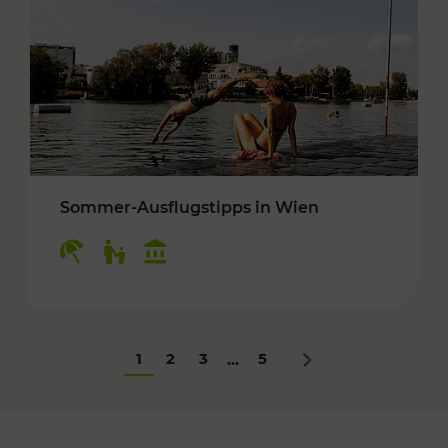
Sommer-Ausflugstipps in Wien
Kategorien: Erholung, Für Kinder, Kulturangeb
1
2
3
5
...
Nächstes