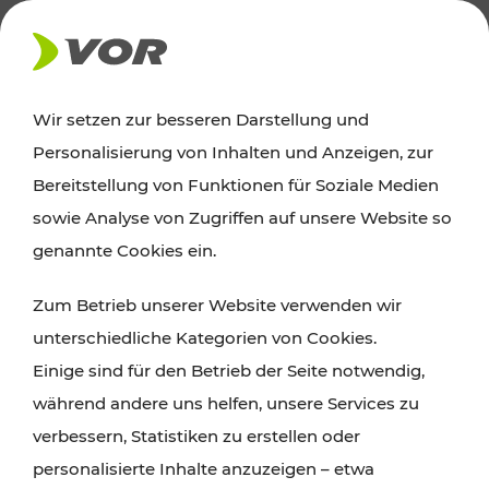
AKTUELLES
Wir setzen zur besseren Darstellung und
Personalisierung von Inhalten und Anzeigen, zur
Ausflugstipps
Bereitstellung von Funktionen für Soziale Medien
sowie Analyse von Zugriffen auf unsere Website so
Wien, Niederösterreich und das Burgenland
genannte Cookies ein.
entdecken: Egal ob Familienabenteuer,
Zum Betrieb unserer Website verwenden wir
Wanderungen, Kultur und Gastronomie,
unterschiedliche Kategorien von Cookies.
Radtouren oder purer Naturgenuss – viele
Einige sind für den Betrieb der Seite notwendig,
Attraktionen sind mit den Ticket- und Fahrplan-
während andere uns helfen, unsere Services zu
Angeboten des VOR gut und schnell erreichbar.
verbessern, Statistiken zu erstellen oder
personalisierte Inhalte anzuzeigen – etwa
ROUTE PLANEN