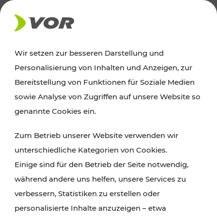
AKTUELLES
Wir setzen zur besseren Darstellung und
Personalisierung von Inhalten und Anzeigen, zur
Ausflugstipps
Bereitstellung von Funktionen für Soziale Medien
sowie Analyse von Zugriffen auf unsere Website so
Wien, Niederösterreich und das Burgenland
genannte Cookies ein.
entdecken: Egal ob Familienabenteuer,
Zum Betrieb unserer Website verwenden wir
Wanderungen, Kultur und Gastronomie,
unterschiedliche Kategorien von Cookies.
Radtouren oder purer Naturgenuss – viele
Einige sind für den Betrieb der Seite notwendig,
Attraktionen sind mit den Ticket- und Fahrplan-
während andere uns helfen, unsere Services zu
Angeboten des VOR gut und schnell erreichbar.
verbessern, Statistiken zu erstellen oder
personalisierte Inhalte anzuzeigen – etwa
ROUTE PLANEN