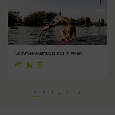
Sommer-Ausflugstipps in Wien
Kategorien: Erholung, Für Kinder, Kulturangeb
1
2
3
5
...
Nächstes