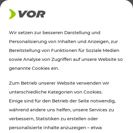
AKTUELLES
Wir setzen zur besseren Darstellung und
Personalisierung von Inhalten und Anzeigen, zur
Ausflugstipps
Bereitstellung von Funktionen für Soziale Medien
sowie Analyse von Zugriffen auf unsere Website so
Wien, Niederösterreich und das Burgenland
genannte Cookies ein.
entdecken: Egal ob Familienabenteuer,
Zum Betrieb unserer Website verwenden wir
Wanderungen, Kultur und Gastronomie,
unterschiedliche Kategorien von Cookies.
Radtouren oder purer Naturgenuss – viele
Einige sind für den Betrieb der Seite notwendig,
Attraktionen sind mit den Ticket- und Fahrplan-
während andere uns helfen, unsere Services zu
Angeboten des VOR gut und schnell erreichbar.
verbessern, Statistiken zu erstellen oder
personalisierte Inhalte anzuzeigen – etwa
ROUTE PLANEN