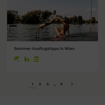
Sommer-Ausflugstipps in Wien
Kategorien: Erholung, Für Kinder, Kulturangeb
1
2
3
5
...
Nächstes