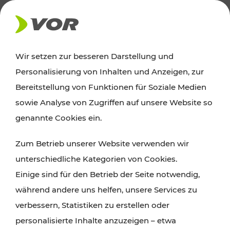
AKTUELLES
Wir setzen zur besseren Darstellung und
Personalisierung von Inhalten und Anzeigen, zur
Ausflugstipps
Bereitstellung von Funktionen für Soziale Medien
sowie Analyse von Zugriffen auf unsere Website so
Wien, Niederösterreich und das Burgenland
genannte Cookies ein.
entdecken: Egal ob Familienabenteuer,
Zum Betrieb unserer Website verwenden wir
Wanderungen, Kultur und Gastronomie,
unterschiedliche Kategorien von Cookies.
Radtouren oder purer Naturgenuss – viele
Einige sind für den Betrieb der Seite notwendig,
Attraktionen sind mit den Ticket- und Fahrplan-
während andere uns helfen, unsere Services zu
Angeboten des VOR gut und schnell erreichbar.
verbessern, Statistiken zu erstellen oder
personalisierte Inhalte anzuzeigen – etwa
ROUTE PLANEN