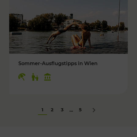
Sommer-Ausflugstipps in Wien
Kategorien: Erholung, Für Kinder, Kulturangeb
1
2
3
5
...
Nächstes