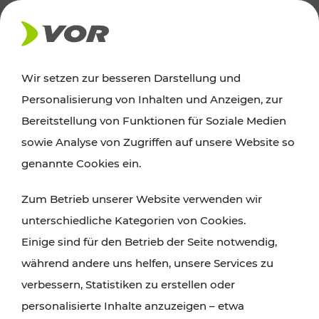
AKTUELLES
Wir setzen zur besseren Darstellung und
Personalisierung von Inhalten und Anzeigen, zur
Ausflugstipps
Bereitstellung von Funktionen für Soziale Medien
sowie Analyse von Zugriffen auf unsere Website so
Wien, Niederösterreich und das Burgenland
genannte Cookies ein.
entdecken: Egal ob Familienabenteuer,
Zum Betrieb unserer Website verwenden wir
Wanderungen, Kultur und Gastronomie,
unterschiedliche Kategorien von Cookies.
Radtouren oder purer Naturgenuss – viele
Einige sind für den Betrieb der Seite notwendig,
Attraktionen sind mit den Ticket- und Fahrplan-
während andere uns helfen, unsere Services zu
Angeboten des VOR gut und schnell erreichbar.
verbessern, Statistiken zu erstellen oder
personalisierte Inhalte anzuzeigen – etwa
ROUTE PLANEN