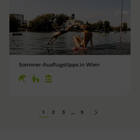
Sommer-Ausflugstipps in Wien
Kategorien: Erholung, Für Kinder, Kulturangeb
1
2
3
5
...
Nächstes