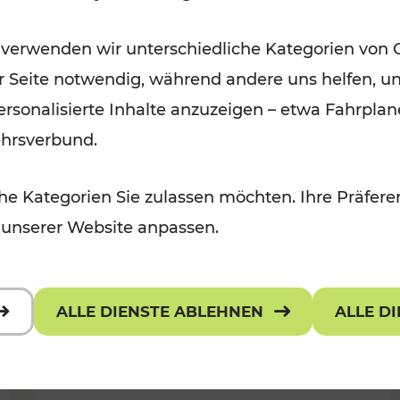
Öffis im VOR zu den schönsten
 verwenden wir unterschiedliche Kategorien von 
r, Kulturangebot
Ausflugszielen
er Seite notwendig, während andere uns helfen, un
Kategorien: Erholung
 personalisierte Inhalte anzuzeigen – etwa Fahrp
ehrsverbund.
e Kategorien Sie zulassen möchten. Ihre Präferen
 unserer Website anpassen.
ALLE DIENSTE ABLEHNEN
ALLE D