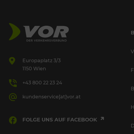
V
Europaplatz 3/3
1150 Wien
F
+43 800 22 23 24
B
kundenservice[at]vor.at
H
FOLGE UNS AUF FACEBOOK
D