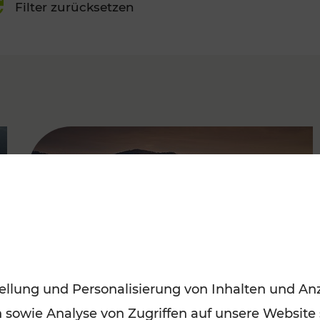
Filter zurücksetzen
FAMOUS
ellung und Personalisierung von Inhalten und Anz
n sowie Analyse von Zugriffen auf unsere Website
Frühling entdecken: Mit den