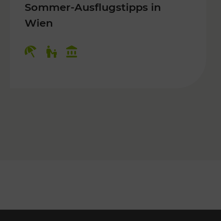
Sommer-Ausflugstipps in
Wien
r Kinder, Kulturangebot
Kategorien: Erholung, Für Kinder, K