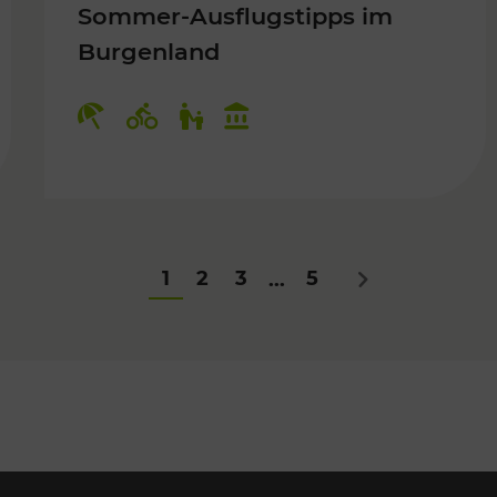
Sommer-Ausflugstipps im
Burgenland
Für Kinder
Kategorien: Erholung, Radwege, Fü
1
2
3
5
...
Nächstes