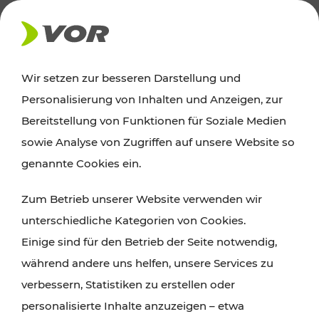
AKTUELLES
Wir setzen zur besseren Darstellung und
Personalisierung von Inhalten und Anzeigen, zur
Ausflugstipps
Bereitstellung von Funktionen für Soziale Medien
sowie Analyse von Zugriffen auf unsere Website so
Wien, Niederösterreich und das Burgenland
genannte Cookies ein.
entdecken: Egal ob Familienabenteuer,
Zum Betrieb unserer Website verwenden wir
Wanderungen, Kultur und Gastronomie,
unterschiedliche Kategorien von Cookies.
Radtouren oder purer Naturgenuss – viele
Einige sind für den Betrieb der Seite notwendig,
Attraktionen sind mit den Ticket- und Fahrplan-
während andere uns helfen, unsere Services zu
Angeboten des VOR gut und schnell erreichbar.
verbessern, Statistiken zu erstellen oder
personalisierte Inhalte anzuzeigen – etwa
ROUTE PLANEN