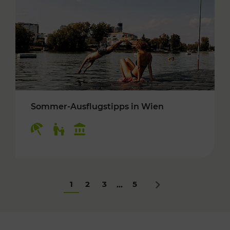
Sommer-Ausflugstipps in Wien
Kategorien: Erholung, Für Kinder, Kulturangeb
1
2
3
5
...
Nächstes