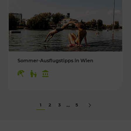
Sommer-Ausflugstipps in Wien
Kategorien: Erholung, Für Kinder, Kulturangeb
1
2
3
5
...
Nächstes