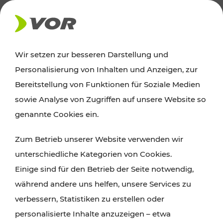
AKTUELLES
Wir setzen zur besseren Darstellung und
Personalisierung von Inhalten und Anzeigen, zur
Ausflugstipps
Bereitstellung von Funktionen für Soziale Medien
sowie Analyse von Zugriffen auf unsere Website so
Wien, Niederösterreich und das Burgenland
genannte Cookies ein.
entdecken: Egal ob Familienabenteuer,
Zum Betrieb unserer Website verwenden wir
Wanderungen, Kultur und Gastronomie,
unterschiedliche Kategorien von Cookies.
Radtouren oder purer Naturgenuss – viele
Einige sind für den Betrieb der Seite notwendig,
Attraktionen sind mit den Ticket- und Fahrplan-
während andere uns helfen, unsere Services zu
Angeboten des VOR gut und schnell erreichbar.
verbessern, Statistiken zu erstellen oder
personalisierte Inhalte anzuzeigen – etwa
ROUTE PLANEN