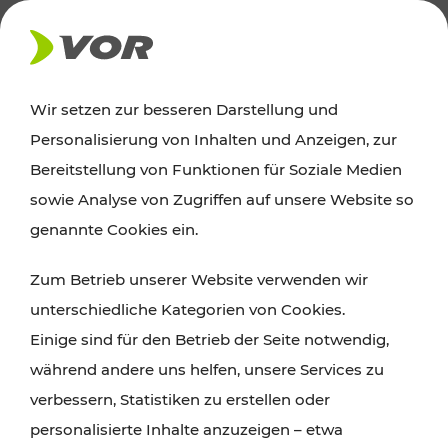
AKTUELLES
Wir setzen zur besseren Darstellung und
Personalisierung von Inhalten und Anzeigen, zur
Ausflugstipps
Bereitstellung von Funktionen für Soziale Medien
sowie Analyse von Zugriffen auf unsere Website so
Wien, Niederösterreich und das Burgenland
genannte Cookies ein.
entdecken: Egal ob Familienabenteuer,
Zum Betrieb unserer Website verwenden wir
Wanderungen, Kultur und Gastronomie,
unterschiedliche Kategorien von Cookies.
Radtouren oder purer Naturgenuss – viele
Einige sind für den Betrieb der Seite notwendig,
Attraktionen sind mit den Ticket- und Fahrplan-
während andere uns helfen, unsere Services zu
Angeboten des VOR gut und schnell erreichbar.
verbessern, Statistiken zu erstellen oder
personalisierte Inhalte anzuzeigen – etwa
ROUTE PLANEN