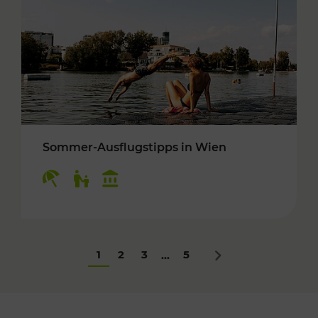
Sommer-Ausflugstipps in Wien
Kategorien: Erholung, Für Kinder, Kulturangeb
1
2
3
5
...
Nächstes