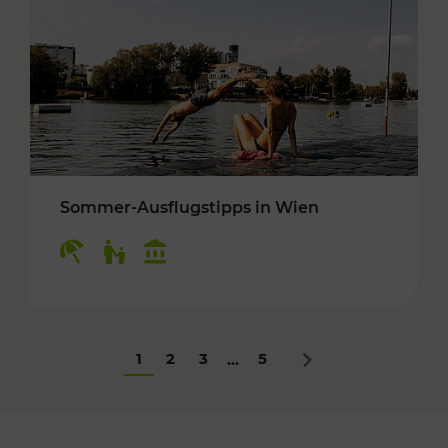
Sommer-Ausflugstipps in Wien
Kategorien: Erholung, Für Kinder, Kulturangeb
1
2
3
5
...
Nächstes