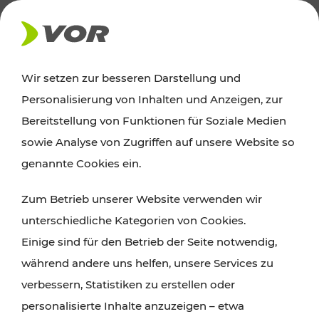
AKTUELLES
Wir setzen zur besseren Darstellung und
Personalisierung von Inhalten und Anzeigen, zur
Ausflugstipps
Bereitstellung von Funktionen für Soziale Medien
sowie Analyse von Zugriffen auf unsere Website so
Wien, Niederösterreich und das Burgenland
genannte Cookies ein.
entdecken: Egal ob Familienabenteuer,
Zum Betrieb unserer Website verwenden wir
Wanderungen, Kultur und Gastronomie,
unterschiedliche Kategorien von Cookies.
Radtouren oder purer Naturgenuss – viele
Einige sind für den Betrieb der Seite notwendig,
Attraktionen sind mit den Ticket- und Fahrplan-
während andere uns helfen, unsere Services zu
Angeboten des VOR gut und schnell erreichbar.
verbessern, Statistiken zu erstellen oder
personalisierte Inhalte anzuzeigen – etwa
ROUTE PLANEN