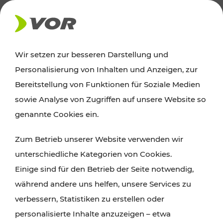
AKTUELLES
Wir setzen zur besseren Darstellung und
Personalisierung von Inhalten und Anzeigen, zur
Ausflugstipps
Bereitstellung von Funktionen für Soziale Medien
sowie Analyse von Zugriffen auf unsere Website so
Wien, Niederösterreich und das Burgenland
genannte Cookies ein.
entdecken: Egal ob Familienabenteuer,
Zum Betrieb unserer Website verwenden wir
Wanderungen, Kultur und Gastronomie,
unterschiedliche Kategorien von Cookies.
Radtouren oder purer Naturgenuss – viele
Einige sind für den Betrieb der Seite notwendig,
Attraktionen sind mit den Ticket- und Fahrplan-
während andere uns helfen, unsere Services zu
Angeboten des VOR gut und schnell erreichbar.
verbessern, Statistiken zu erstellen oder
personalisierte Inhalte anzuzeigen – etwa
ROUTE PLANEN