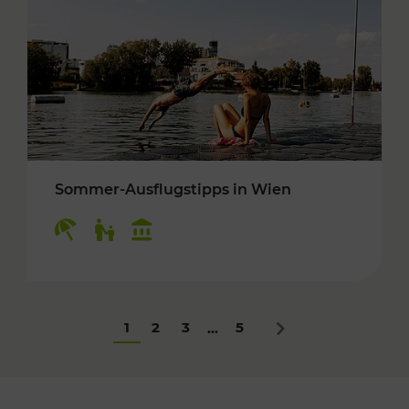
Sommer-Ausflugstipps in Wien
Kategorien: Erholung, Für Kinder, Kulturangeb
1
2
3
5
...
Nächstes