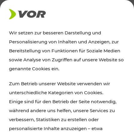
AKTUELLES
Wir setzen zur besseren Darstellung und
Personalisierung von Inhalten und Anzeigen, zur
Ausflugstipps
Bereitstellung von Funktionen für Soziale Medien
sowie Analyse von Zugriffen auf unsere Website so
Wien, Niederösterreich und das Burgenland
genannte Cookies ein.
entdecken: Egal ob Familienabenteuer,
Zum Betrieb unserer Website verwenden wir
Wanderungen, Kultur und Gastronomie,
unterschiedliche Kategorien von Cookies.
Radtouren oder purer Naturgenuss – viele
Einige sind für den Betrieb der Seite notwendig,
Attraktionen sind mit den Ticket- und Fahrplan-
während andere uns helfen, unsere Services zu
Angeboten des VOR gut und schnell erreichbar.
verbessern, Statistiken zu erstellen oder
personalisierte Inhalte anzuzeigen – etwa
ROUTE PLANEN