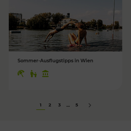
Sommer-Ausflugstipps in Wien
Kategorien: Erholung, Für Kinder, Kulturangeb
1
2
3
5
...
Nächstes