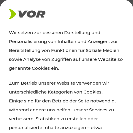
AKTUELLES
Wir setzen zur besseren Darstellung und
Personalisierung von Inhalten und Anzeigen, zur
Ausflugstipps
Bereitstellung von Funktionen für Soziale Medien
sowie Analyse von Zugriffen auf unsere Website so
Wien, Niederösterreich und das Burgenland
genannte Cookies ein.
entdecken: Egal ob Familienabenteuer,
Zum Betrieb unserer Website verwenden wir
Wanderungen, Kultur und Gastronomie,
unterschiedliche Kategorien von Cookies.
Radtouren oder purer Naturgenuss – viele
Einige sind für den Betrieb der Seite notwendig,
Attraktionen sind mit den Ticket- und Fahrplan-
während andere uns helfen, unsere Services zu
Angeboten des VOR gut und schnell erreichbar.
verbessern, Statistiken zu erstellen oder
personalisierte Inhalte anzuzeigen – etwa
ROUTE PLANEN