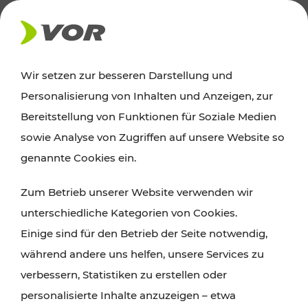
AKTUELLES
Wir setzen zur besseren Darstellung und
Personalisierung von Inhalten und Anzeigen, zur
Ausflugstipps
Bereitstellung von Funktionen für Soziale Medien
sowie Analyse von Zugriffen auf unsere Website so
Wien, Niederösterreich und das Burgenland
genannte Cookies ein.
entdecken: Egal ob Familienabenteuer,
Zum Betrieb unserer Website verwenden wir
Wanderungen, Kultur und Gastronomie,
unterschiedliche Kategorien von Cookies.
Radtouren oder purer Naturgenuss – viele
Einige sind für den Betrieb der Seite notwendig,
Attraktionen sind mit den Ticket- und Fahrplan-
während andere uns helfen, unsere Services zu
Angeboten des VOR gut und schnell erreichbar.
verbessern, Statistiken zu erstellen oder
personalisierte Inhalte anzuzeigen – etwa
ROUTE PLANEN