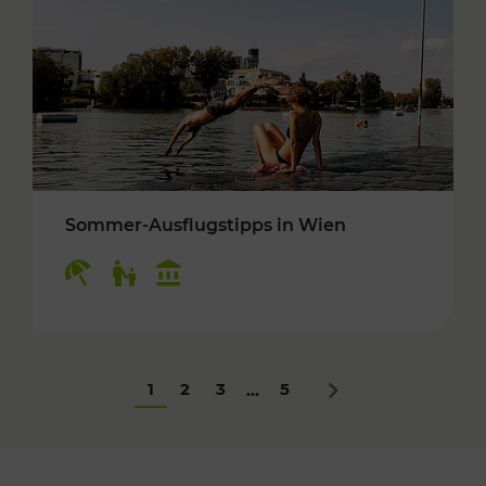
Sommer-Ausflugstipps in Wien
Kategorien: Erholung, Für Kinder, Kulturangeb
1
2
3
5
...
Nächstes