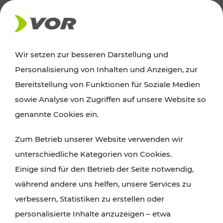
AKTUELLES
Wir setzen zur besseren Darstellung und
Personalisierung von Inhalten und Anzeigen, zur
Ausflugstipps
Bereitstellung von Funktionen für Soziale Medien
sowie Analyse von Zugriffen auf unsere Website so
Wien, Niederösterreich und das Burgenland
genannte Cookies ein.
entdecken: Egal ob Familienabenteuer,
Zum Betrieb unserer Website verwenden wir
Wanderungen, Kultur und Gastronomie,
unterschiedliche Kategorien von Cookies.
Radtouren oder purer Naturgenuss – viele
Einige sind für den Betrieb der Seite notwendig,
Attraktionen sind mit den Ticket- und Fahrplan-
während andere uns helfen, unsere Services zu
Angeboten des VOR gut und schnell erreichbar.
verbessern, Statistiken zu erstellen oder
personalisierte Inhalte anzuzeigen – etwa
ROUTE PLANEN