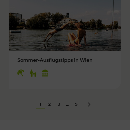
Sommer-Ausflugstipps in Wien
Kategorien: Erholung, Für Kinder, Kulturangeb
1
2
3
5
...
Nächstes