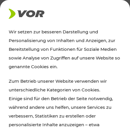
AKTUELLES
Wir setzen zur besseren Darstellung und
Personalisierung von Inhalten und Anzeigen, zur
Ausflugstipps
Bereitstellung von Funktionen für Soziale Medien
sowie Analyse von Zugriffen auf unsere Website so
Wien, Niederösterreich und das Burgenland
genannte Cookies ein.
entdecken: Egal ob Familienabenteuer,
Zum Betrieb unserer Website verwenden wir
Wanderungen, Kultur und Gastronomie,
unterschiedliche Kategorien von Cookies.
Radtouren oder purer Naturgenuss – viele
Einige sind für den Betrieb der Seite notwendig,
Attraktionen sind mit den Ticket- und Fahrplan-
während andere uns helfen, unsere Services zu
Angeboten des VOR gut und schnell erreichbar.
verbessern, Statistiken zu erstellen oder
personalisierte Inhalte anzuzeigen – etwa
ROUTE PLANEN