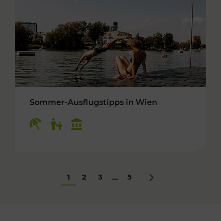
Sommer-Ausflugstipps in Wien
Kategorien: Erholung, Für Kinder, Kulturangeb
1
2
3
5
...
Nächstes