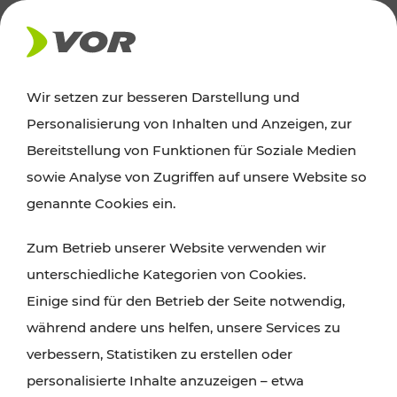
AKTUELLES
Wir setzen zur besseren Darstellung und
Personalisierung von Inhalten und Anzeigen, zur
Ausflugstipps
Bereitstellung von Funktionen für Soziale Medien
sowie Analyse von Zugriffen auf unsere Website so
Wien, Niederösterreich und das Burgenland
genannte Cookies ein.
entdecken: Egal ob Familienabenteuer,
Zum Betrieb unserer Website verwenden wir
Wanderungen, Kultur und Gastronomie,
unterschiedliche Kategorien von Cookies.
Radtouren oder purer Naturgenuss – viele
Einige sind für den Betrieb der Seite notwendig,
Attraktionen sind mit den Ticket- und Fahrplan-
während andere uns helfen, unsere Services zu
Angeboten des VOR gut und schnell erreichbar.
verbessern, Statistiken zu erstellen oder
personalisierte Inhalte anzuzeigen – etwa
ROUTE PLANEN