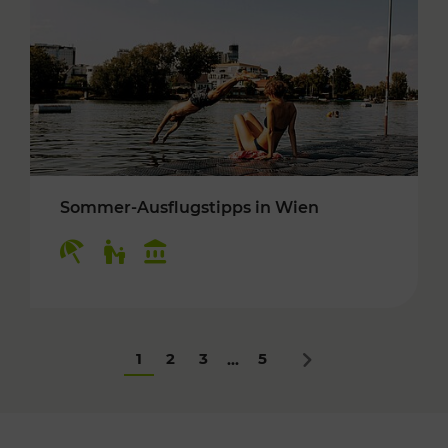
Sommer-Ausflugstipps in Wien
Kategorien: Erholung, Für Kinder, Kulturangeb
1
2
3
5
...
Nächstes