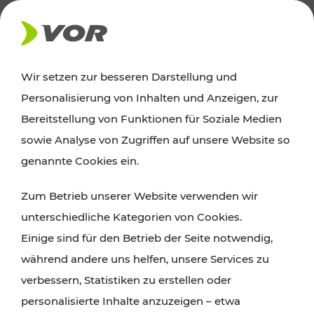
AKTUELLES
Wir setzen zur besseren Darstellung und
Personalisierung von Inhalten und Anzeigen, zur
Ausflugstipps
Bereitstellung von Funktionen für Soziale Medien
sowie Analyse von Zugriffen auf unsere Website so
Wien, Niederösterreich und das Burgenland
genannte Cookies ein.
entdecken: Egal ob Familienabenteuer,
Zum Betrieb unserer Website verwenden wir
Wanderungen, Kultur und Gastronomie,
unterschiedliche Kategorien von Cookies.
Radtouren oder purer Naturgenuss – viele
Einige sind für den Betrieb der Seite notwendig,
Attraktionen sind mit den Ticket- und Fahrplan-
während andere uns helfen, unsere Services zu
Angeboten des VOR gut und schnell erreichbar.
verbessern, Statistiken zu erstellen oder
personalisierte Inhalte anzuzeigen – etwa
ROUTE PLANEN