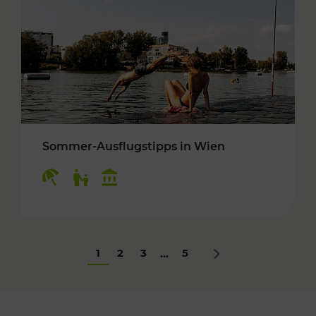
Sommer-Ausflugstipps in Wien
Kategorien: Erholung, Für Kinder, Kulturangeb
1
2
3
5
...
Nächstes