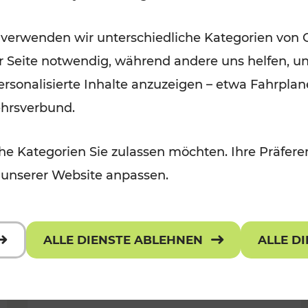
Öffis im VOR zu den schönsten
 verwenden wir unterschiedliche Kategorien von 
r, Kulturangebot
Ausflugszielen
er Seite notwendig, während andere uns helfen, un
Kategorien: Erholung
 personalisierte Inhalte anzuzeigen – etwa Fahrp
ehrsverbund.
e Kategorien Sie zulassen möchten. Ihre Präferen
 unserer Website anpassen.
ALLE DIENSTE ABLEHNEN
ALLE D