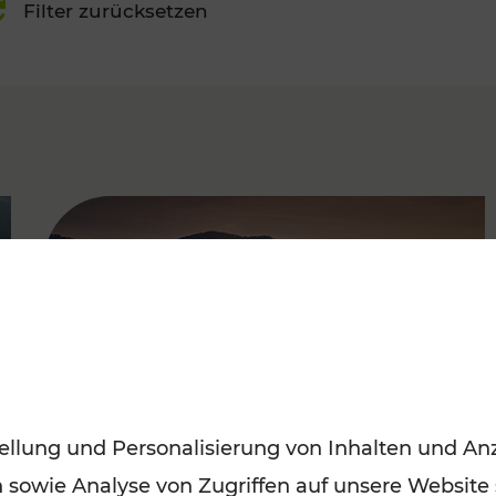
Filter zurücksetzen
FAMOUS
ellung und Personalisierung von Inhalten und Anz
n sowie Analyse von Zugriffen auf unsere Website
Frühling entdecken: Mit den