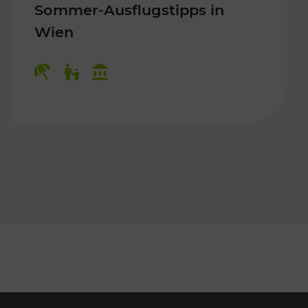
Sommer-Ausflugstipps in
Wien
r Kinder, Kulturangebot
Kategorien: Erholung, Für Kinder, K