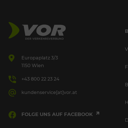
V
Europaplatz 3/3
1150 Wien
F
+43 800 22 23 24
B
kundenservice[at]vor.at
H
FOLGE UNS AUF FACEBOOK
D