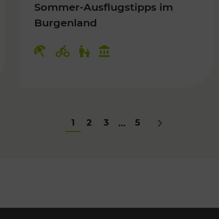
Sommer-Ausflugstipps im
Burgenland
Für Kinder
Kategorien: Erholung, Radwege, Fü
1
2
3
5
...
Nächstes