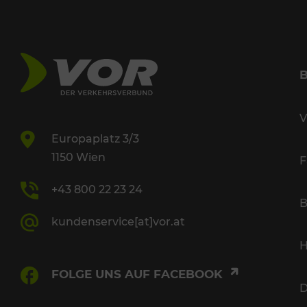
V
Europaplatz 3/3
1150 Wien
F
+43 800 22 23 24
B
kundenservice[at]vor.at
H
FOLGE UNS AUF FACEBOOK
D