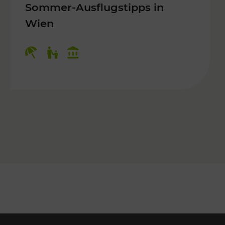
Sommer-Ausflugstipps in
Wien
r Kinder, Kulturangebot
Kategorien: Erholung, Für Kinder, K