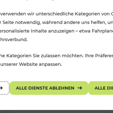
Öffis im VOR zu den schönsten
 verwenden wir unterschiedliche Kategorien von 
r, Kulturangebot
Ausflugszielen
er Seite notwendig, während andere uns helfen, un
Kategorien: Erholung
 personalisierte Inhalte anzuzeigen – etwa Fahrp
ehrsverbund.
e Kategorien Sie zulassen möchten. Ihre Präferen
 unserer Website anpassen.
ALLE DIENSTE ABLEHNEN
ALLE D