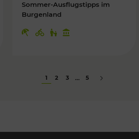
Sommer-Ausflugstipps im
Burgenland
Für Kinder
Kategorien: Erholung, Radwege, Fü
1
2
3
5
...
Nächstes