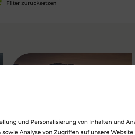
Filter zurücksetzen
FAMOUS
ellung und Personalisierung von Inhalten und Anz
n sowie Analyse von Zugriffen auf unsere Website
Frühling entdecken: Mit den