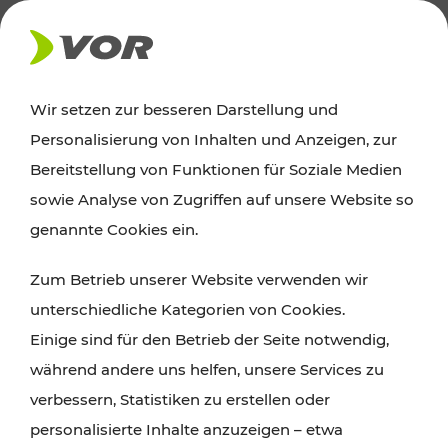
AKTUELLES
Wir setzen zur besseren Darstellung und
Personalisierung von Inhalten und Anzeigen, zur
Ausflugstipps
Bereitstellung von Funktionen für Soziale Medien
sowie Analyse von Zugriffen auf unsere Website so
Wien, Niederösterreich und das Burgenland
genannte Cookies ein.
entdecken: Egal ob Familienabenteuer,
Zum Betrieb unserer Website verwenden wir
Wanderungen, Kultur und Gastronomie,
unterschiedliche Kategorien von Cookies.
Radtouren oder purer Naturgenuss – viele
Einige sind für den Betrieb der Seite notwendig,
Attraktionen sind mit den Ticket- und Fahrplan-
während andere uns helfen, unsere Services zu
Angeboten des VOR gut und schnell erreichbar.
verbessern, Statistiken zu erstellen oder
personalisierte Inhalte anzuzeigen – etwa
ROUTE PLANEN