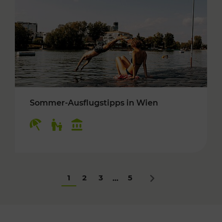
Sommer-Ausflugstipps in Wien
Kategorien: Erholung, Für Kinder, Kulturangeb
1
2
3
5
...
Nächstes