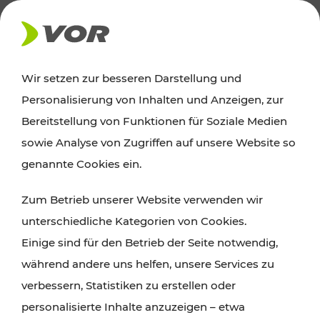
AKTUELLES
Wir setzen zur besseren Darstellung und
Personalisierung von Inhalten und Anzeigen, zur
Ausflugstipps
Bereitstellung von Funktionen für Soziale Medien
sowie Analyse von Zugriffen auf unsere Website so
Wien, Niederösterreich und das Burgenland
genannte Cookies ein.
entdecken: Egal ob Familienabenteuer,
Zum Betrieb unserer Website verwenden wir
Wanderungen, Kultur und Gastronomie,
unterschiedliche Kategorien von Cookies.
Radtouren oder purer Naturgenuss – viele
Einige sind für den Betrieb der Seite notwendig,
Attraktionen sind mit den Ticket- und Fahrplan-
während andere uns helfen, unsere Services zu
Angeboten des VOR gut und schnell erreichbar.
verbessern, Statistiken zu erstellen oder
personalisierte Inhalte anzuzeigen – etwa
ROUTE PLANEN