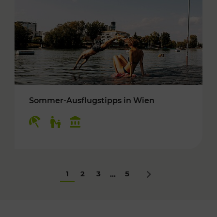
Sommer-Ausflugstipps in Wien
Kategorien: Erholung, Für Kinder, Kulturangeb
1
2
3
5
...
Nächstes