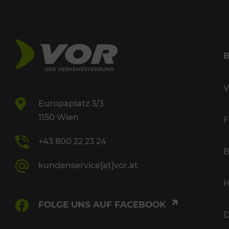
V
Europaplatz 3/3
1150 Wien
F
+43 800 22 23 24
B
kundenservice[at]vor.at
H
FOLGE UNS AUF FACEBOOK
D