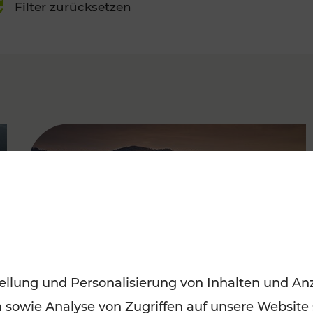
Filter zurücksetzen
FAMOUS
ellung und Personalisierung von Inhalten und Anz
n sowie Analyse von Zugriffen auf unsere Website
Frühling entdecken: Mit den