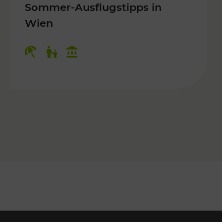
Sommer-Ausflugstipps in
Wien
r Kinder, Kulturangebot
Kategorien: Erholung, Für Kinder, K