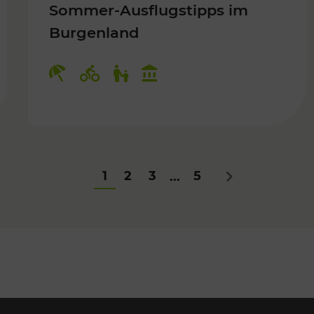
Sommer-Ausflugstipps im
Burgenland
Für Kinder
Kategorien: Erholung, Radwege, Fü
1
2
3
5
...
Nächstes