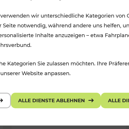
Öffis im VOR zu den schönsten
 verwenden wir unterschiedliche Kategorien von 
r, Kulturangebot
Ausflugszielen
er Seite notwendig, während andere uns helfen, un
Kategorien: Erholung
 personalisierte Inhalte anzuzeigen – etwa Fahrp
ehrsverbund.
e Kategorien Sie zulassen möchten. Ihre Präferen
 unserer Website anpassen.
ALLE DIENSTE ABLEHNEN
ALLE D