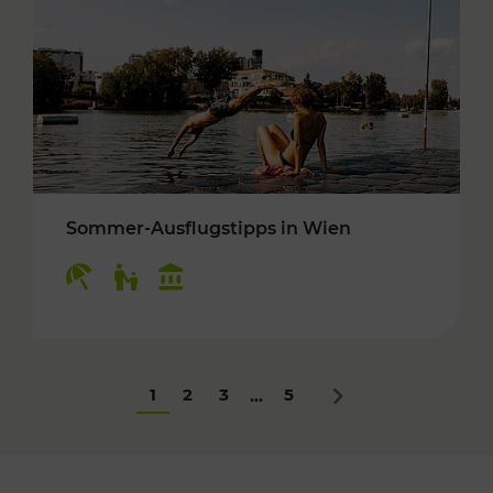
Sommer-Ausflugstipps in Wien
Kategorien: Erholung, Für Kinder, Kulturangeb
1
2
3
5
...
Nächstes