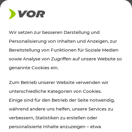
AKTUELLES
Wir setzen zur besseren Darstellung und
Personalisierung von Inhalten und Anzeigen, zur
Ausflugstipps
Bereitstellung von Funktionen für Soziale Medien
sowie Analyse von Zugriffen auf unsere Website so
Wien, Niederösterreich und das Burgenland
genannte Cookies ein.
entdecken: Egal ob Familienabenteuer,
Zum Betrieb unserer Website verwenden wir
Wanderungen, Kultur und Gastronomie,
unterschiedliche Kategorien von Cookies.
Radtouren oder purer Naturgenuss – viele
Einige sind für den Betrieb der Seite notwendig,
Attraktionen sind mit den Ticket- und Fahrplan-
während andere uns helfen, unsere Services zu
Angeboten des VOR gut und schnell erreichbar.
verbessern, Statistiken zu erstellen oder
personalisierte Inhalte anzuzeigen – etwa
ROUTE PLANEN