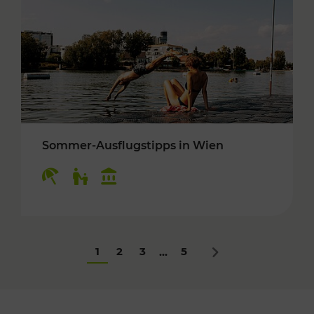
Sommer-Ausflugstipps in Wien
Kategorien: Erholung, Für Kinder, Kulturangeb
1
2
3
5
...
Nächstes