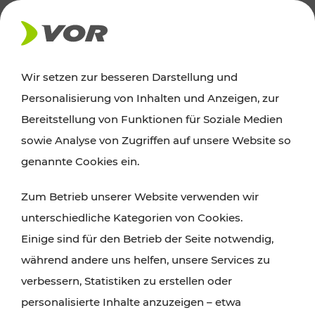
AKTUELLES
Wir setzen zur besseren Darstellung und
Personalisierung von Inhalten und Anzeigen, zur
Ausflugstipps
Bereitstellung von Funktionen für Soziale Medien
sowie Analyse von Zugriffen auf unsere Website so
Wien, Niederösterreich und das Burgenland
genannte Cookies ein.
entdecken: Egal ob Familienabenteuer,
Zum Betrieb unserer Website verwenden wir
Wanderungen, Kultur und Gastronomie,
unterschiedliche Kategorien von Cookies.
Radtouren oder purer Naturgenuss – viele
Einige sind für den Betrieb der Seite notwendig,
Attraktionen sind mit den Ticket- und Fahrplan-
während andere uns helfen, unsere Services zu
Angeboten des VOR gut und schnell erreichbar.
verbessern, Statistiken zu erstellen oder
personalisierte Inhalte anzuzeigen – etwa
ROUTE PLANEN