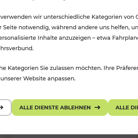
Öffis im VOR zu den schönsten
 verwenden wir unterschiedliche Kategorien von 
r, Kulturangebot
Ausflugszielen
er Seite notwendig, während andere uns helfen, un
Kategorien: Erholung
 personalisierte Inhalte anzuzeigen – etwa Fahrp
ehrsverbund.
e Kategorien Sie zulassen möchten. Ihre Präferen
 unserer Website anpassen.
ALLE DIENSTE ABLEHNEN
ALLE D