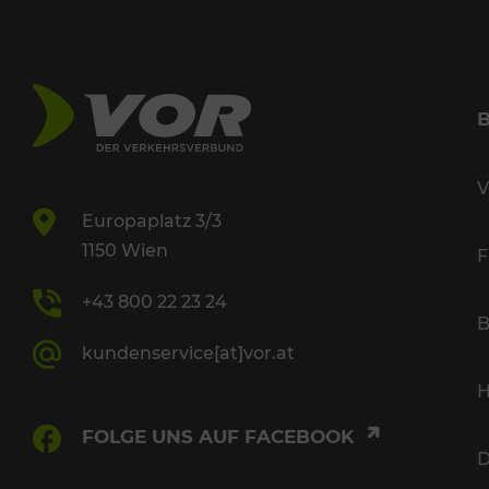
V
Europaplatz 3/3
1150 Wien
F
+43 800 22 23 24
B
kundenservice[at]vor.at
H
FOLGE UNS AUF FACEBOOK
D