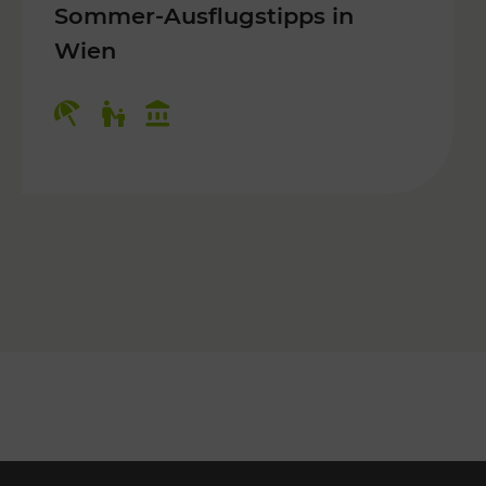
Sommer-Ausflugstipps in
Wien
r Kinder, Kulturangebot
Kategorien: Erholung, Für Kinder, K