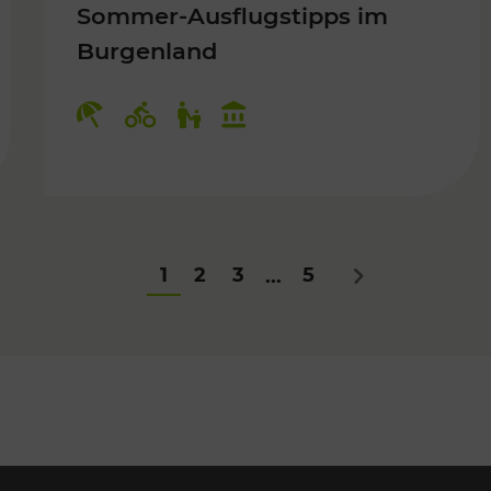
Sommer-Ausflugstipps im
Burgenland
Für Kinder
Kategorien: Erholung, Radwege, Fü
1
2
3
5
...
Nächstes