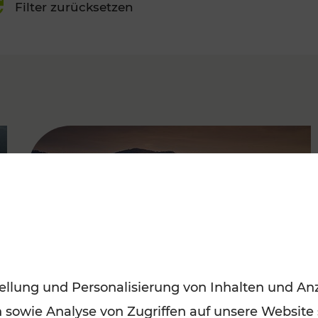
Filter zurücksetzen
FAMOUS
ellung und Personalisierung von Inhalten und Anz
n sowie Analyse von Zugriffen auf unsere Website
Frühling entdecken: Mit den