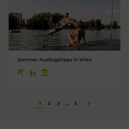
Sommer-Ausflugstipps in Wien
Kategorien: Erholung, Für Kinder, Kulturangeb
1
2
3
5
...
Nächstes