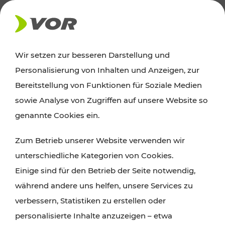
AKTUELLES
Wir setzen zur besseren Darstellung und
Personalisierung von Inhalten und Anzeigen, zur
Ausflugstipps
Bereitstellung von Funktionen für Soziale Medien
sowie Analyse von Zugriffen auf unsere Website so
Wien, Niederösterreich und das Burgenland
genannte Cookies ein.
entdecken: Egal ob Familienabenteuer,
Zum Betrieb unserer Website verwenden wir
Wanderungen, Kultur und Gastronomie,
unterschiedliche Kategorien von Cookies.
Radtouren oder purer Naturgenuss – viele
Einige sind für den Betrieb der Seite notwendig,
Attraktionen sind mit den Ticket- und Fahrplan-
während andere uns helfen, unsere Services zu
Angeboten des VOR gut und schnell erreichbar.
verbessern, Statistiken zu erstellen oder
personalisierte Inhalte anzuzeigen – etwa
ROUTE PLANEN