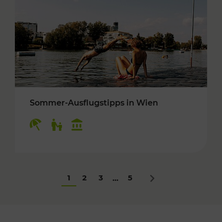
Sommer-Ausflugstipps in Wien
Kategorien: Erholung, Für Kinder, Kulturangeb
1
2
3
5
...
Nächstes