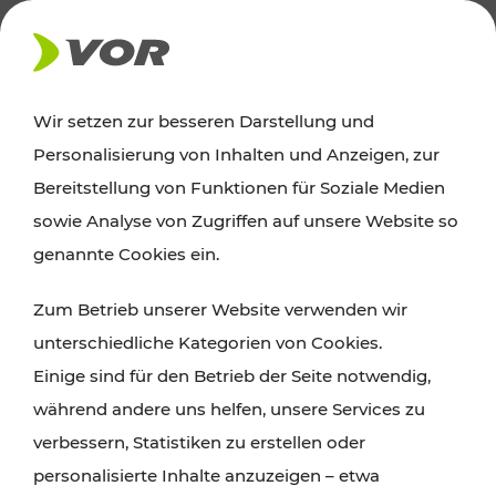
AKTUELLES
Wir setzen zur besseren Darstellung und
Personalisierung von Inhalten und Anzeigen, zur
Ausflugstipps
Bereitstellung von Funktionen für Soziale Medien
sowie Analyse von Zugriffen auf unsere Website so
Wien, Niederösterreich und das Burgenland
genannte Cookies ein.
entdecken: Egal ob Familienabenteuer,
Zum Betrieb unserer Website verwenden wir
Wanderungen, Kultur und Gastronomie,
unterschiedliche Kategorien von Cookies.
Radtouren oder purer Naturgenuss – viele
Einige sind für den Betrieb der Seite notwendig,
Attraktionen sind mit den Ticket- und Fahrplan-
während andere uns helfen, unsere Services zu
Angeboten des VOR gut und schnell erreichbar.
verbessern, Statistiken zu erstellen oder
personalisierte Inhalte anzuzeigen – etwa
ROUTE PLANEN