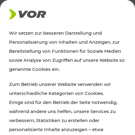
AKTUELLES
Wir setzen zur besseren Darstellung und
Personalisierung von Inhalten und Anzeigen, zur
Ausflugstipps
Bereitstellung von Funktionen für Soziale Medien
sowie Analyse von Zugriffen auf unsere Website so
Wien, Niederösterreich und das Burgenland
genannte Cookies ein.
entdecken: Egal ob Familienabenteuer,
Zum Betrieb unserer Website verwenden wir
Wanderungen, Kultur und Gastronomie,
unterschiedliche Kategorien von Cookies.
Radtouren oder purer Naturgenuss – viele
Einige sind für den Betrieb der Seite notwendig,
Attraktionen sind mit den Ticket- und Fahrplan-
während andere uns helfen, unsere Services zu
Angeboten des VOR gut und schnell erreichbar.
verbessern, Statistiken zu erstellen oder
personalisierte Inhalte anzuzeigen – etwa
ROUTE PLANEN