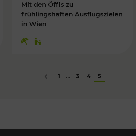
Mit den Öffis zu
frühlingshaften Ausflugszielen
in Wien
Kategorien: Erholung, Für Kinder
1
3
4
5
...
Zurück