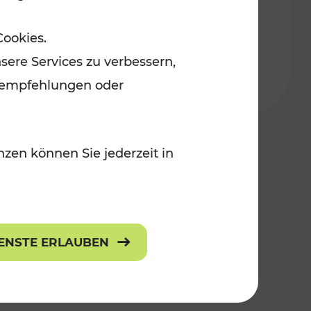
Burgenland
Cookies.
r Kinder
Kategorien: Erholung, Radwege, Für
sere Services zu verbessern,
lanempfehlungen oder
zen können Sie jederzeit in
IENSTE ERLAUBEN