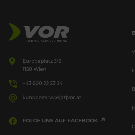
V
Europaplatz 3/3
1150 Wien
F
+43 800 22 23 24
B
kundenservice[at]vor.at
H
FOLGE UNS AUF FACEBOOK
D