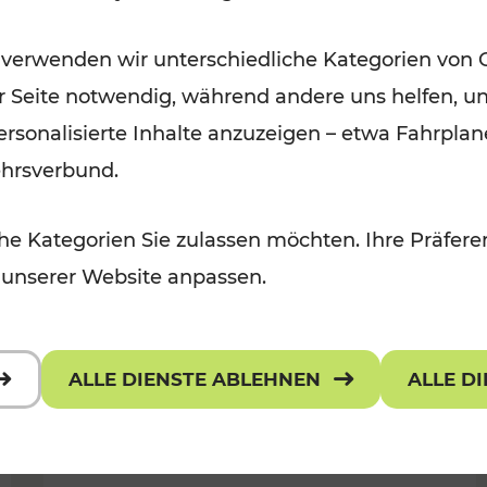
 Kulturangebot
Freizeitgenuss
 verwenden wir unterschiedliche Kategorien von 
Kategorien: Erholung, Radwege, Fü
er Seite notwendig, während andere uns helfen, un
 personalisierte Inhalte anzuzeigen – etwa Fahrp
ehrsverbund.
e Kategorien Sie zulassen möchten. Ihre Präferen
 unserer Website anpassen.
ALLE DIENSTE ABLEHNEN
ALLE D