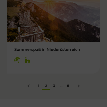
Sommerspaß in Niederösterreich
Kategorien: Erholung, Für Kinder
1
2
3
5
...
Zurück
Nächstes