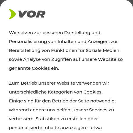
AKTUELLES
Wir setzen zur besseren Darstellung und
Personalisierung von Inhalten und Anzeigen, zur
Ausflugstipps
Bereitstellung von Funktionen für Soziale Medien
sowie Analyse von Zugriffen auf unsere Website so
Wien, Niederösterreich und das Burgenland
genannte Cookies ein.
entdecken: Egal ob Familienabenteuer,
Zum Betrieb unserer Website verwenden wir
Wanderungen, Kultur und Gastronomie,
unterschiedliche Kategorien von Cookies.
Radtouren oder purer Naturgenuss – viele
Einige sind für den Betrieb der Seite notwendig,
Attraktionen sind mit den Ticket- und Fahrplan-
während andere uns helfen, unsere Services zu
Angeboten des VOR gut und schnell erreichbar.
verbessern, Statistiken zu erstellen oder
personalisierte Inhalte anzuzeigen – etwa
ROUTE PLANEN