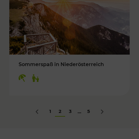
Sommerspaß in Niederösterreich
Kategorien: Erholung, Für Kinder
1
2
3
5
...
Zurück
Nächstes