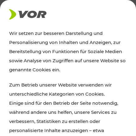
AKTUELLES
Wir setzen zur besseren Darstellung und
Personalisierung von Inhalten und Anzeigen, zur
Ausflugstipps
Bereitstellung von Funktionen für Soziale Medien
sowie Analyse von Zugriffen auf unsere Website so
Wien, Niederösterreich und das Burgenland
genannte Cookies ein.
entdecken: Egal ob Familienabenteuer,
Zum Betrieb unserer Website verwenden wir
Wanderungen, Kultur und Gastronomie,
unterschiedliche Kategorien von Cookies.
Radtouren oder purer Naturgenuss – viele
Einige sind für den Betrieb der Seite notwendig,
Attraktionen sind mit den Ticket- und Fahrplan-
während andere uns helfen, unsere Services zu
Angeboten des VOR gut und schnell erreichbar.
verbessern, Statistiken zu erstellen oder
personalisierte Inhalte anzuzeigen – etwa
ROUTE PLANEN