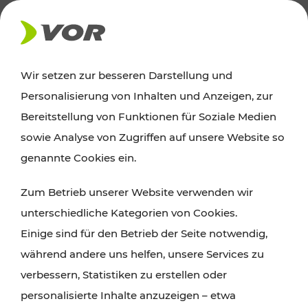
AKTUELLES
Wir setzen zur besseren Darstellung und
Personalisierung von Inhalten und Anzeigen, zur
Ausflugstipps
Bereitstellung von Funktionen für Soziale Medien
sowie Analyse von Zugriffen auf unsere Website so
Wien, Niederösterreich und das Burgenland
genannte Cookies ein.
entdecken: Egal ob Familienabenteuer,
Zum Betrieb unserer Website verwenden wir
Wanderungen, Kultur und Gastronomie,
unterschiedliche Kategorien von Cookies.
Radtouren oder purer Naturgenuss – viele
Einige sind für den Betrieb der Seite notwendig,
Attraktionen sind mit den Ticket- und Fahrplan-
während andere uns helfen, unsere Services zu
Angeboten des VOR gut und schnell erreichbar.
verbessern, Statistiken zu erstellen oder
personalisierte Inhalte anzuzeigen – etwa
ROUTE PLANEN