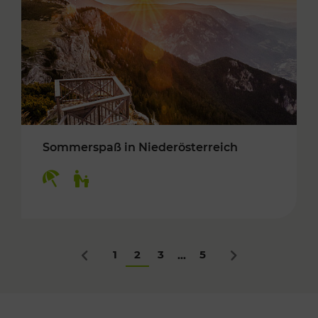
Sommerspaß in Niederösterreich
Kategorien: Erholung, Für Kinder
1
2
3
5
...
Zurück
Nächstes