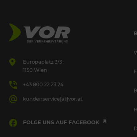
V
Europaplatz 3/3
1150 Wien
F
+43 800 22 23 24
B
kundenservice[at]vor.at
H
FOLGE UNS AUF FACEBOOK
D