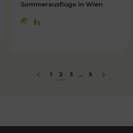
Sommerausflüge in Wien
Kategorien: Erholung, Für Kinder
Für Kinder
1
2
3
5
...
Zurück
Nächstes