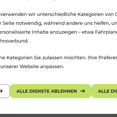
Wintervergnügen der
 verwenden wir unterschiedliche Kategorien von 
 Kulturangebot
Ostregion
er Seite notwendig, während andere uns helfen, un
Kategorien: Für Kinder
 personalisierte Inhalte anzuzeigen – etwa Fahrp
ehrsverbund.
e Kategorien Sie zulassen möchten. Ihre Präferen
 unserer Website anpassen.
ALLE DIENSTE ABLEHNEN
ALLE D