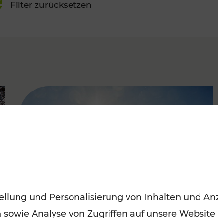
Filter zurücksetzen
FAMOUS
ellung und Personalisierung von Inhalten und Anz
n sowie Analyse von Zugriffen auf unsere Website
Mit den Öffis entspannt ins